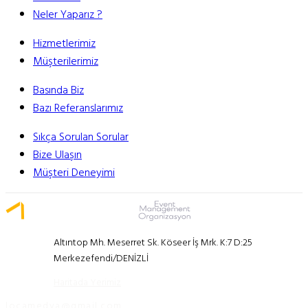
Neler Yaparız ?
Hizmetlerimiz
Müşterilerimiz
Basında Biz
Bazı Referanslarımız
Sıkça Sorulan Sorular
Bize Ulaşın
Müşteri Deneyimi
Altıntop Mh. Meserret Sk. Köseer İş Mrk. K:7 D:25
Merkezefendi/DENİZLİ
Haritada Yerimiz
locamedya@gmail.com