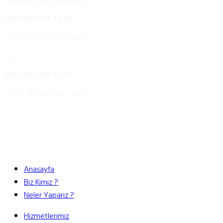
+90 (554) 532 29 36
KVKK Aydınlatma Metni
Çağrı Merkezimiz
+90 (850) 302 33 22
Çerez Aydınlatma Metni
Anasayfa
Biz Kimiz ?
Neler Yaparız ?
Hizmetlerimiz