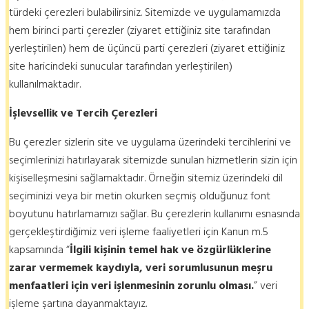
türdeki çerezleri bulabilirsiniz. Sitemizde ve uygulamamızda
hem birinci parti çerezler (ziyaret ettiğiniz site tarafından
yerleştirilen) hem de üçüncü parti çerezleri (ziyaret ettiğiniz
site haricindeki sunucular tarafından yerleştirilen)
kullanılmaktadır.
İşlevsellik
ve Tercih Çerezleri
Bu çerezler sizlerin site ve uygulama üzerindeki tercihlerini ve
seçimlerinizi hatırlayarak sitemizde sunulan hizmetlerin sizin için
kişiselleşmesini sağlamaktadır. Örneğin sitemiz üzerindeki dil
seçiminizi veya bir metin okurken seçmiş olduğunuz font
boyutunu hatırlamamızı sağlar. Bu çerezlerin kullanımı esnasında
gerçekleştirdiğimiz veri işleme faaliyetleri için Kanun m.5
kapsamında “
İlgili kişinin temel hak ve özgürlüklerine
zarar vermemek kaydıyla, veri sorumlusunun meşru
menfaatleri için veri işlenmesinin zorunlu olması.
” veri
işleme şartına dayanmaktayız.