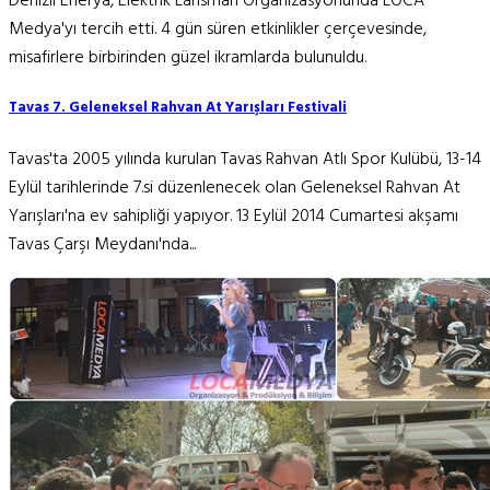
Denizli Enerya, Elektrik Lansman Organizasyonunda LOCA
Medya'yı tercih etti. 4 gün süren etkinlikler çerçevesinde,
misafirlere birbirinden güzel ikramlarda bulunuldu.
Tavas 7. Geleneksel Rahvan At Yarışları Festivali
Tavas'ta 2005 yılında kurulan Tavas Rahvan Atlı Spor Kulübü, 13-14
Eylül tarihlerinde 7.si düzenlenecek olan Geleneksel Rahvan At
Yarışları'na ev sahipliği yapıyor. 13 Eylül 2014 Cumartesi akşamı
Tavas Çarşı Meydanı'nda...