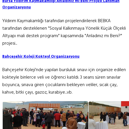
Bursa Yıldırım Kaymakamlığı Anladınız mı Beni Projesi Lansman
Organizasyonu
Yıldırım Kaymakamlığı tarafından projelendirilerek BEBKA
tarafından desteklenen "Sosyal Kalkınmaya Yönelik Küçük Ölçekli
Altyapı mali destek programı" kapsamında "Anladınız mı Beni?"
projesi...
Bahçeşehir Koleji Kokteyl Organizasyonu
Bahçeşehir Koleji'nde yapılan bursluluk sınavı için organize edilen
kokteyle binlerce veli ve öğrenci katıldı. 3 seans süren sınavlar
boyunca, sınava giren çocuklarını bekleyen veliler, sıcak çay,
kahve, bitki çayı, gazoz, kurabiye...vb.