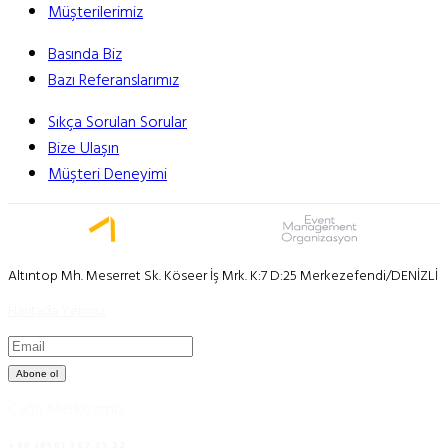
Müşterilerimiz
Basında Biz
Bazı Referanslarımız
Sıkça Sorulan Sorular
Bize Ulaşın
Müşteri Deneyimi
Altıntop Mh. Meserret Sk. Köseer İş Mrk. K:7 D:25 Merkezefendi/DENİZLİ
Haritada Yerimiz
Abone ol
Çağrı Merkezimiz
+90 (850) 302 33 22