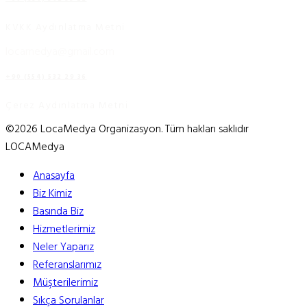
KVKK Aydınlatma Metni
locamedya@gmail.com
+90 (554) 532 29 36
Çerez Aydınlatma Metni
©2026 LocaMedya Organizasyon. Tüm hakları saklıdır
LOCAMedya
Anasayfa
Biz Kimiz
Basında Biz
Hizmetlerimiz
Neler Yaparız
Referanslarımız
Müşterilerimiz
Sıkça Sorulanlar