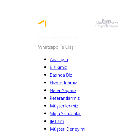
MENÜ
+90 (554) 532 29 36
+90 (850) 302 33 22
Whatsapp ile Ulaş
Anasayfa
Biz Kimiz
Basında Biz
Hizmetlerimiz
Neler Yaparız
Referanslarımız
Müşterilerimiz
Sıkça Sorulanlar
İletişim
Müşteri Deneyimi