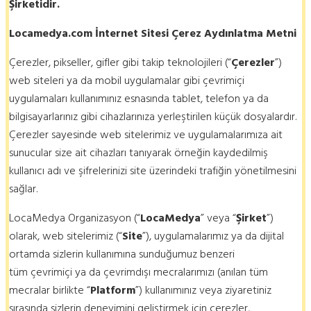
Şirketidir.
Locamedya.com İnternet Sitesi Çerez Aydınlatma Metni
Çerezler, pikseller, gifler gibi takip teknolojileri (“
Çerezler
”)
web siteleri ya da mobil uygulamalar gibi çevrimiçi
uygulamaları kullanımınız esnasında tablet, telefon ya da
bilgisayarlarınız gibi cihazlarınıza yerleştirilen küçük dosyalardır.
Çerezler sayesinde web sitelerimiz ve uygulamalarımıza ait
sunucular size ait cihazları tanıyarak örneğin kaydedilmiş
kullanıcı adı ve şifrelerinizi site üzerindeki trafiğin yönetilmesini
sağlar.
LocaMedya Organizasyon (“
LocaMedya
” veya “
Şirket
”)
olarak, web sitelerimiz (“
Site
”), uygulamalarımız ya da dijital
ortamda sizlerin kullanımına sunduğumuz benzeri
tüm çevrimiçi ya da çevrimdışı mecralarımızı (anılan tüm
mecralar birlikte “
Platform
”) kullanımınız veya ziyaretiniz
sırasında sizlerin deneyimini geliştirmek için çerezler,