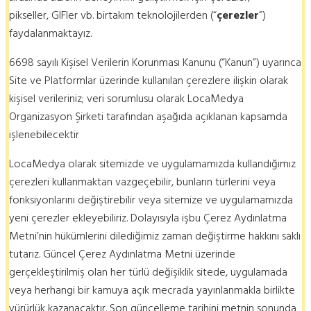
pikseller, GIFler vb. birtakım teknolojilerden (“
çerezler
”)
faydalanmaktayız.
6698 sayılı Kişisel Verilerin Korunması Kanunu (“Kanun”) uyarınca
Site ve Platformlar üzerinde kullanılan çerezlere ilişkin olarak
kişisel verileriniz; veri sorumlusu olarak LocaMedya
Organizasyon Şirketi tarafından aşağıda açıklanan kapsamda
işlenebilecektir
LocaMedya olarak sitemizde ve uygulamamızda kullandığımız
çerezleri kullanmaktan vazgeçebilir, bunların türlerini veya
fonksiyonlarını değiştirebilir veya sitemize ve uygulamamızda
yeni çerezler ekleyebiliriz. Dolayısıyla işbu Çerez Aydınlatma
Metni’nin hükümlerini dilediğimiz zaman değiştirme hakkını saklı
tutarız. Güncel Çerez Aydınlatma Metni üzerinde
gerçekleştirilmiş olan her türlü değişiklik sitede, uygulamada
veya herhangi bir kamuya açık mecrada yayınlanmakla birlikte
yürürlük kazanacaktır. Son güncelleme tarihini metnin sonunda