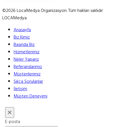
Çerez Aydınlatma Metni
©2026 LocaMedya Organizasyon. Tüm hakları saklıdır
LOCAMedya
Anasayfa
Biz Kimiz
Basında Biz
Hizmetlerimiz
Neler Yaparız
Referanslarımız
Müşterilerimiz
Sıkça Sorulanlar
İletişim
Müşteri Deneyimi
×
E-posta