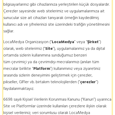
bilgisayarlarınız gibi cihazlarınıza yerleştirilen küçük dosyalardır.
Çerezler sayesinde web sitelerimiz ve uygulamalarımıza ait
sunucular size ait cihazları tanıyarak örneğin kaydedilmiş
kullanıcı adı ve şifrelerinizi site üzerindeki trafiğin yönetilmesini
sağlar.
LocaMedya Organizasyon (“
LocaMedya
” veya “
Şirket
”)
olarak, web sitelerimiz (“
Site
”), uygulamalarımız ya da dijital
ortamda sizlerin kullanımına sunduğumuz benzeri
tüm çevrimiçi ya da çevrimdışı mecralarımızı (anılan tüm
mecralar birlikte “
Platform
”) kullanımınız veya ziyaretiniz
sırasında sizlerin deneyimini geliştirmek için çerezler,
pikseller, GIFler vb. birtakım teknolojilerden (“
çerezler
”)
faydalanmaktayız.
6698 sayılı Kişisel Verilerin Korunması Kanunu (“Kanun”) uyarınca
Site ve Platformlar üzerinde kullanılan çerezlere ilişkin olarak
kişisel verileriniz; veri sorumlusu olarak LocaMedya