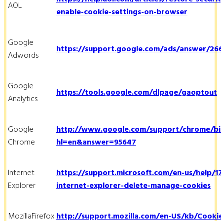
AOL
enable-cookie-settings-on-browser
Google
https://support.google.com/ads/answer/26
Adwords
Google
https://tools.google.com/dlpage/gaoptout
Analytics
Google
http://www.google.com/support/chrome/bi
Chrome
hl=en&answer=95647
Internet
https://support.microsoft.com/en-us/help/
Explorer
internet-explorer-delete-manage-cookies
MozillaFirefox
http://support.mozilla.com/en-US/kb/Cooki