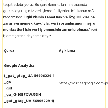
tespit edebiliyoruz. Bu çerezlerin kullanımı esnasında
gerçekleştirdiğimiz veri işleme faaliyetleri için Kanun m.5
kapsamında “
İlgili kişinin temel hak ve özgürlüklerine
zarar vermemek kaydıyla, veri sorumlusunun meşru
menfaatleri için veri işlenmesinin zorunlu olması.
” veri
işleme şartına dayanmaktayız.
Çerez
Açıklama
Google Analytics
(_gat_gtag_UA-56906229-1
_ga
https://policies.google.com/p
_gid
_ga_G-10BFQWJ5DH
_gat_gtag_UA-56906229-1)