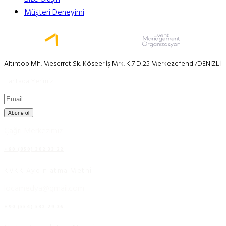
Müşteri Deneyimi
Altıntop Mh. Meserret Sk. Köseer İş Mrk. K:7 D:25 Merkezefendi/DENİZLİ
Haritada Yerimiz
Abone ol
Çağrı Merkezimiz
+90 (850) 302 33 22
KVKK Aydınlatma Metni
locamedya@gmail.com
+90 (554) 532 29 36