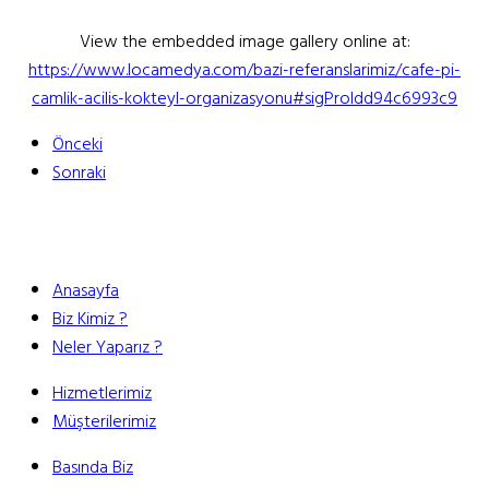
View the embedded image gallery online at:
https://www.locamedya.com/bazi-referanslarimiz/cafe-pi-
camlik-acilis-kokteyl-organizasyonu#sigProIdd94c6993c9
Önceki
Sonraki
Anasayfa
Biz Kimiz ?
Neler Yaparız ?
Hizmetlerimiz
Müşterilerimiz
Basında Biz