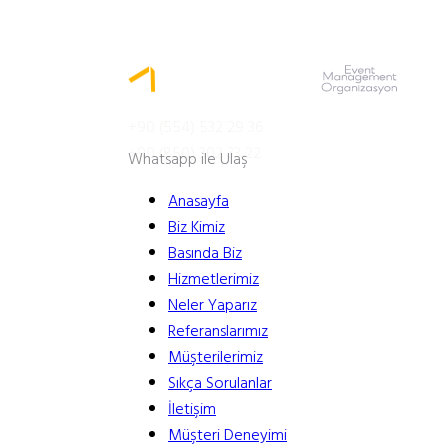
MENÜ
+90 (554) 532 29 36
+90 (850) 302 33 22
Whatsapp ile Ulaş
Anasayfa
Biz Kimiz
Basında Biz
Hizmetlerimiz
Neler Yaparız
Referanslarımız
Müşterilerimiz
Sıkça Sorulanlar
İletişim
Müşteri Deneyimi