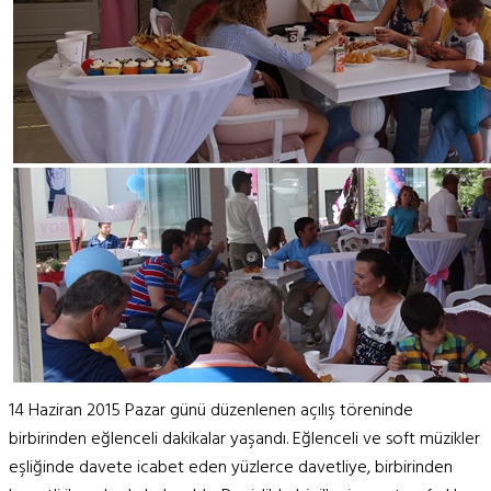
14 Haziran 2015 Pazar günü düzenlenen açılış töreninde
birbirinden eğlenceli dakikalar yaşandı. Eğlenceli ve soft müzikler
eşliğinde davete icabet eden yüzlerce davetliye, birbirinden