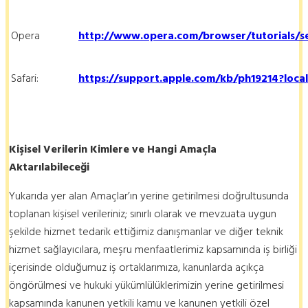
Opera
http://www.opera.com/browser/tutorials/se
Safari:
https://support.apple.com/kb/ph19214?loca
Kişisel Verilerin Kimlere ve Hangi Amaçla
Aktarılabileceği
Yukarıda yer alan Amaçlar’ın yerine getirilmesi doğrultusunda
toplanan kişisel verileriniz; sınırlı olarak ve mevzuata uygun
şekilde hizmet tedarik ettiğimiz danışmanlar ve diğer teknik
hizmet sağlayıcılara, meşru menfaatlerimiz kapsamında iş birliği
içerisinde olduğumuz iş ortaklarımıza, kanunlarda açıkça
öngörülmesi ve hukuki yükümlülüklerimizin yerine getirilmesi
kapsamında kanunen yetkili kamu ve kanunen yetkili özel