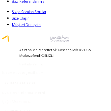
Bazı Referanslarımız
Sıkça Sorulan Sorular
Bize Ulaşın
Müşteri Deneyimi
Altıntop Mh. Meserret Sk. Köseer İş Mrk. K:7 D:25
Merkezefendi/DENİZLİ
Haritada Yerimiz
locamedya@gmail.com
+90 (554) 532 29 36
KVKK Aydınlatma Metni
Çağrı Merkezimiz
+90 (850) 302 33 22