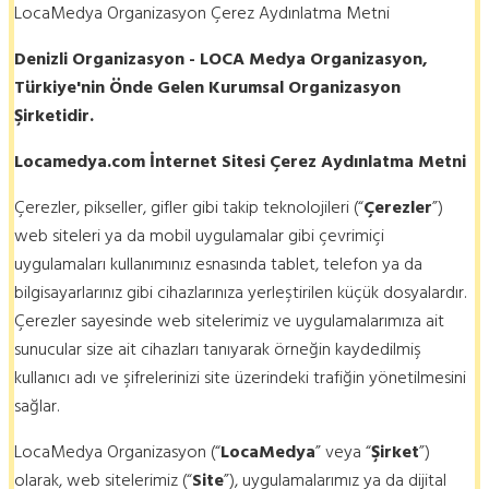
LocaMedya Organizasyon Çerez Aydınlatma Metni
Denizli Organizasyon - LOCA Medya Organizasyon,
Türkiye'nin Önde Gelen Kurumsal Organizasyon
Şirketidir.
Locamedya.com İnternet Sitesi Çerez Aydınlatma Metni
Çerezler, pikseller, gifler gibi takip teknolojileri (“
Çerezler
”)
web siteleri ya da mobil uygulamalar gibi çevrimiçi
uygulamaları kullanımınız esnasında tablet, telefon ya da
bilgisayarlarınız gibi cihazlarınıza yerleştirilen küçük dosyalardır.
Çerezler sayesinde web sitelerimiz ve uygulamalarımıza ait
sunucular size ait cihazları tanıyarak örneğin kaydedilmiş
kullanıcı adı ve şifrelerinizi site üzerindeki trafiğin yönetilmesini
sağlar.
LocaMedya Organizasyon (“
LocaMedya
” veya “
Şirket
”)
olarak, web sitelerimiz (“
Site
”), uygulamalarımız ya da dijital