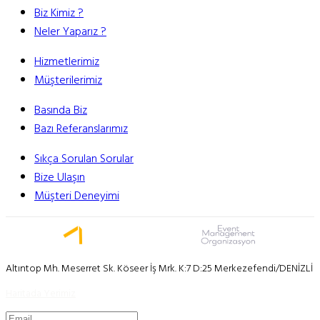
Biz Kimiz ?
Neler Yaparız ?
Hizmetlerimiz
Müşterilerimiz
Basında Biz
Bazı Referanslarımız
Sıkça Sorulan Sorular
Bize Ulaşın
Müşteri Deneyimi
Altıntop Mh. Meserret Sk. Köseer İş Mrk. K:7 D:25 Merkezefendi/DENİZLİ
Haritada Yerimiz