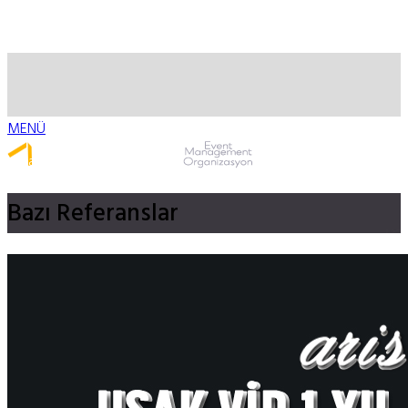
MENÜ
Whatsapp ile Ulaş
Bazı
Referanslar