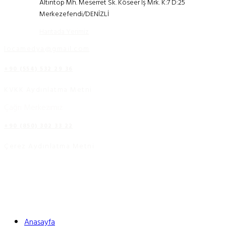
Altıntop Mh. Meserret Sk. Köseer İş Mrk. K:7 D:25
Merkezefendi/DENİZLİ
Haritada Yerimiz
locamedya@gmail.com
+90 (554) 532 29 36
KVKK Aydınlatma Metni
Çağrı Merkezimiz
+90 (850) 302 33 22
Çerez Aydınlatma Metni
Anasayfa