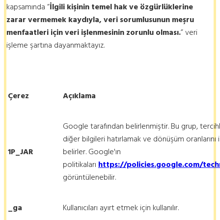
kapsamında “
İlgili kişinin temel hak ve özgürlüklerine
zarar vermemek kaydıyla, veri sorumlusunun meşru
menfaatleri için veri işlenmesinin zorunlu olması.
” veri
işleme şartına dayanmaktayız.
Çerez
Açıklama
Google tarafından belirlenmiştir. Bu grup, tercihler
diğer bilgileri hatırlamak ve dönüşüm oranlarını i
1P_JAR
belirler. Google'ın
politikaları
https://policies.google.com/tec
görüntülenebilir.
_ga
Kullanıcıları ayırt etmek için kullanılır.