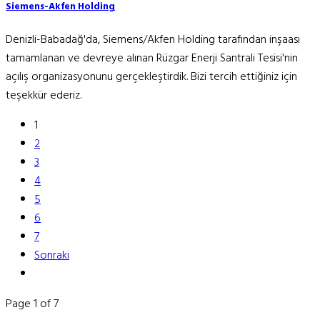
Siemens-Akfen Holding
Denizli-Babadağ'da, Siemens/Akfen Holding tarafından inşaası
tamamlanan ve devreye alınan Rüzgar Enerji Santrali Tesisi'nin
açılış organizasyonunu gerçekleştirdik. Bizi tercih ettiğiniz için
teşekkür ederiz.
1
2
3
4
5
6
7
Sonraki
Page 1 of 7