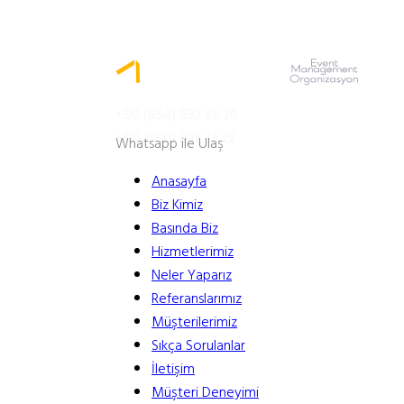
MENÜ
+90 (554) 532 29 36
+90 (850) 302 33 22
Whatsapp ile Ulaş
Anasayfa
Biz Kimiz
Basında Biz
Hizmetlerimiz
Neler Yaparız
Referanslarımız
Müşterilerimiz
Sıkça Sorulanlar
İletişim
Müşteri Deneyimi