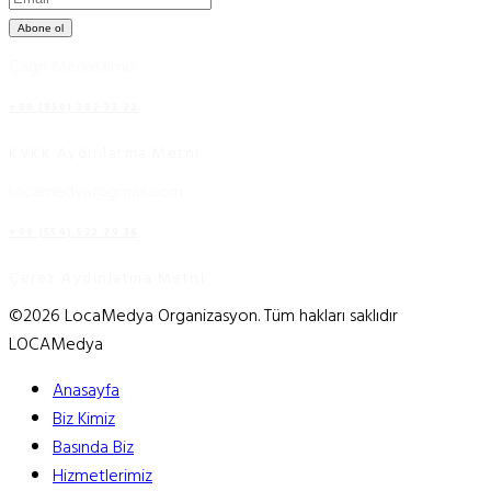
Abone ol
Çağrı Merkezimiz
+90 (850) 302 33 22
KVKK Aydınlatma Metni
locamedya@gmail.com
+90 (554) 532 29 36
Çerez Aydınlatma Metni
©2026 LocaMedya Organizasyon. Tüm hakları saklıdır
LOCAMedya
Anasayfa
Biz Kimiz
Basında Biz
Hizmetlerimiz