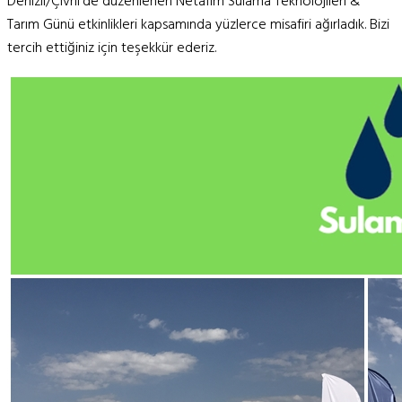
Denizli/Çivril'de düzenlenen Netafim Sulama Teknolojileri &
Tarım Günü etkinlikleri kapsamında yüzlerce misafiri ağırladık. Bizi
tercih ettiğiniz için teşekkür ederiz.