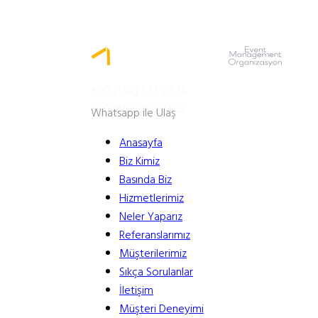
MENÜ
+90 (554) 532 29 36
+90 (850) 302 33 22
Whatsapp ile Ulaş
Anasayfa
Biz Kimiz
Basında Biz
Hizmetlerimiz
Neler Yaparız
Referanslarımız
Müşterilerimiz
Sıkça Sorulanlar
İletişim
Müşteri Deneyimi