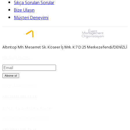
Sıkça Sorulan Sorular
Bize Ulaşın
Müşteri Deneyimi
Altıntop Mh. Meserret Sk. Köseer İş Mrk. K:7 D:25 Merkezefendi/DENİZLİ
Haritada Yerimiz
Abone ol
Çağrı Merkezimiz
+90 (850) 302 33 22
KVKK Aydınlatma Metni
locamedya@gmail.com
+90 (554) 532 29 36