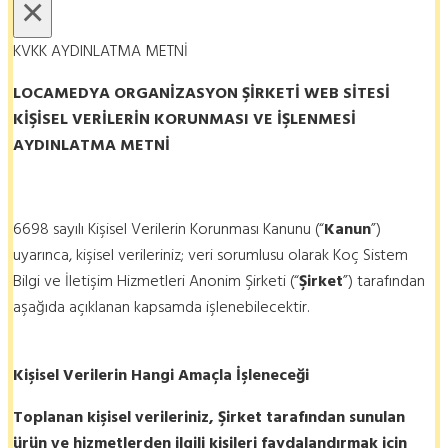
×
KVKK AYDINLATMA METNİ
LOCAMEDYA ORGANİZASYON ŞİRKETİ
WEB SİTESİ
KİŞİSEL VERİLERİN KORUNMASI VE İŞLENMESİ
AYDINLATMA METNİ
6698 sayılı Kişisel Verilerin Korunması Kanunu (“
Kanun
”)
uyarınca, kişisel verileriniz; veri sorumlusu olarak Koç Sistem
Bilgi ve İletişim Hizmetleri Anonim Şirketi (“
Şirket
”) tarafından
aşağıda açıklanan kapsamda işlenebilecektir.
Kişisel Verilerin Hangi Amaçla İşleneceği
Toplanan kişisel verileriniz, Şirket tarafından sunulan
ürün ve hizmetlerden ilgili kişileri faydalandırmak için