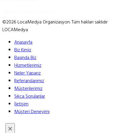
Çerez Aydınlatma Metni
©2026 LocaMedya Organizasyon. Tüm hakları saklıdır
LOCAMedya
Anasayfa
Biz Kimiz
Basında Biz
Hizmetlerimiz
Neler Yaparız
Referanslarımız
Müşterilerimiz
Sıkça Sorulanlar
İletişim
Müşteri Deneyimi
×