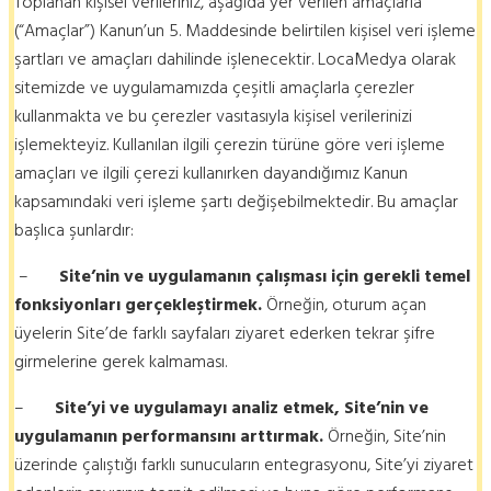
Toplanan kişisel verileriniz, aşağıda yer verilen amaçlarla
(“Amaçlar”) Kanun’un 5. Maddesinde belirtilen kişisel veri işleme
şartları ve amaçları dahilinde işlenecektir. LocaMedya olarak
sitemizde ve uygulamamızda çeşitli amaçlarla çerezler
kullanmakta ve bu çerezler vasıtasıyla kişisel verilerinizi
işlemekteyiz. Kullanılan ilgili çerezin türüne göre veri işleme
amaçları ve ilgili çerezi kullanırken dayandığımız Kanun
kapsamındaki veri işleme şartı değişebilmektedir. Bu amaçlar
başlıca şunlardır:
–
Site’nin ve uygulamanın çalışması için gerekli temel
fonksiyonları gerçekleştirmek.
Örneğin, oturum açan
üyelerin Site’de farklı sayfaları ziyaret ederken tekrar şifre
girmelerine gerek kalmaması.
–
Site’yi ve uygulamayı analiz etmek, Site’nin ve
uygulamanın performansını arttırmak.
Örneğin, Site’nin
üzerinde çalıştığı farklı sunucuların entegrasyonu, Site’yi ziyaret