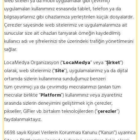
web siteleri ya da mobil uygulamalar gibi çevrimiçi
uygulamaları kullanımınız esnasında tablet, telefon ya da
bilgisayarlarınız gibi cihazlarınıza yerleştirilen küçük dosyalardır.
Çerezler sayesinde web sitelerimiz ve uygulamalarımıza ait
sunucular size ait cihazları tanıyarak örneğin kaydedilmiş
kullanıcı adı ve şifrelerinizi site üzerindeki trafiğin yönetilmesini
sağlar.
LocaMedya Organizasyon (“
LocaMedya
” veya “
Şirket
”)
olarak, web sitelerimiz (“
Site
”), uygulamalarımız ya da dijital
ortamda sizlerin kullanımına sunduğumuz benzeri
tüm çevrimiçi ya da çevrimdışı mecralarımızı (anılan tüm
mecralar birlikte “
Platform
”) kullanımınız veya ziyaretiniz
sırasında sizlerin deneyimini geliştirmek için çerezler,
pikseller, GIFler vb. birtakım teknolojilerden (“
çerezler
”)
faydalanmaktayız.
6698 sayılı Kişisel Verilerin Korunması Kanunu (“Kanun”) uyarınca