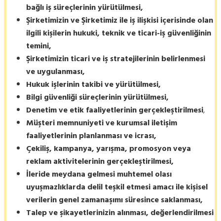
bağlı iş süreçlerinin yürütülmesi,
Şirketimizin ve Şirketimiz ile iş ilişkisi içerisinde olan
ilgili kişilerin hukuki, teknik ve ticari-iş güvenliğinin
temini,
Şirketimizin ticari ve iş stratejilerinin belirlenmesi
ve uygulanması,
Hukuk işlerinin takibi ve yürütülmesi,
Bilgi güvenliği süreçlerinin yürütülmesi,
Denetim ve etik faaliyetlerinin gerçekleştirilmesi
,
Müşteri memnuniyeti ve kurumsal iletişim
faaliyetlerinin planlanması ve icrası,
Çekiliş, kampanya, yarışma, promosyon veya
reklam aktivitelerinin gerçekleştirilmesi,
İleride meydana gelmesi muhtemel olası
uyuşmazlıklarda delil teşkil etmesi amacı ile kişisel
verilerin genel zamanaşımı süresince saklanması,
Talep ve şikayetlerinizin alınması, değerlendirilmesi