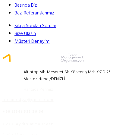
Basında Biz
Bazı Referanslarımız
Sıkça Sorulan Sorular
Bize Ulaşın
Müşteri Deneyimi
Altıntop Mh. Meserret Sk. Köseer İş Mrk. K:7 D:25
Merkezefendi/DENİZLİ
Haritada Yerimiz
locamedya@gmail.com
+90 (554) 532 29 36
KVKK Aydınlatma Metni
Çağrı Merkezimiz