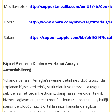
MozillaFirefox
http://support.mozilla.com/en-US/kb/Cooki
Opera
http://www.opera.com/browser/tutorials/se
Safari:
https://support.apple.com/kb/ph19214?loca
Kişisel Verilerin Kimlere ve Hangi Amaçla
Aktarılabileceği
Yukarıda yer alan Amaçlar’ın yerine getirilmesi doğrultusunda
toplanan kişisel verileriniz; sınırlı olarak ve mevzuata uygun
şekilde hizmet tedarik ettiğimiz danışmanlar ve diğer teknik
hizmet sağlayıcılara, meşru menfaatlerimiz kapsamında iş birliği
içerisinde olduğumuz iş ortaklarımıza, kanunlarda açıkça