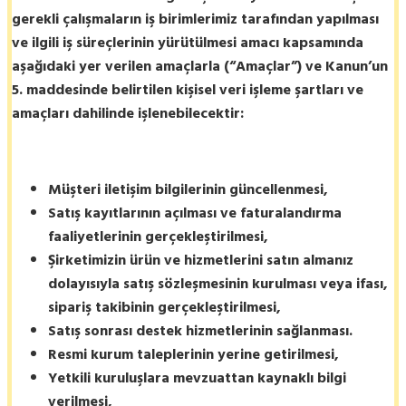
gerekli çalışmaların iş birimlerimiz tarafından yapılması
ve ilgili iş süreçlerinin yürütülmesi amacı kapsamında
aşağıdaki yer verilen amaçlarla (“Amaçlar”) ve Kanun’un
5. maddesinde belirtilen kişisel veri işleme şartları ve
amaçları dahilinde işlenebilecektir:
Müşteri iletişim bilgilerinin güncellenmesi,
Satış kayıtlarının açılması ve faturalandırma
faaliyetlerinin gerçekleştirilmesi,
Şirketimizin ürün ve hizmetlerini satın almanız
dolayısıyla satış sözleşmesinin kurulması veya ifası,
sipariş takibinin gerçekleştirilmesi,
Satış sonrası destek hizmetlerinin sağlanması.
Resmi kurum taleplerinin yerine getirilmesi,
Yetkili kuruluşlara mevzuattan kaynaklı bilgi
verilmesi,