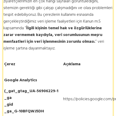
ziyaretçilerimizin en çok hangi sayfaları görüntülediğini,
sitemizin gerektiği gibi çalışıp çalışmadığını ve olası problemleri
tespit edebiliyoruz. Bu çerezlerin kullanımı esnasında
gerçekleştirdiğimiz veri işleme faaliyetleri için Kanun m.5
kapsamında “
İlgili kişinin temel hak ve özgürlüklerine
zarar vermemek kaydıyla, veri sorumlusunun meşru
menfaatleri için veri işlenmesinin zorunlu olması.
” veri
işleme şartına dayanmaktayız.
Çerez
Açıklama
Google Analytics
(_gat_gtag_UA-56906229-1
_ga
https://policies.google.com/p
_gid
_ga_G-10BFQWJ5DH