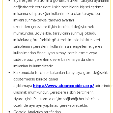
Ziyaretçiler, Platform’u görüntüledikleri tarayıcı ayarlarını
değiştirerek çerezlere ilişkin tercihlerini kişiselleştirme
imkanına sahiptir. Eğer kullanılmakta olan tarayıcı bu
imkânı sunmaktaysa, tarayıcı ayarları
üzerinden çerezlere ilişkin tercihleri değiştirmek
mümkündür. Böylelikle, tarayıcının sunmuş olduğu
imkânlara göre farklılık gösterebilmekle birlikte, veri
sahiplerinin çerezlerin kullanılmasını engelleme, çerez
kullanılmadan önce uyarı almayı tercih etme veya
sadece bazı çerezleri devre bırakma ya da silme
imkanları bulunmaktadır.
Bu konudaki tercihler kullanılan tarayıcıya göre değişiklik
göstermekle birlikte genel
açıklamaya
https://www.aboutcookies.org/
adresinde
ulaşmak mümkündür. Çerezlere ilişkin tercihlerin,
ziyaretçinin Platform’a erişim sağladığı her bir cihaz
özelinde ayrı ayrı yapılması gerekebilecektir.
Google Analytics tarafından