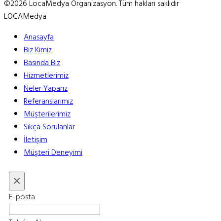
©2026 LocaMedya Organizasyon. Tüm hakları saklıdır
LOCAMedya
Anasayfa
Biz Kimiz
Basında Biz
Hizmetlerimiz
Neler Yaparız
Referanslarımız
Müşterilerimiz
Sıkça Sorulanlar
İletişim
Müşteri Deneyimi
×
E-posta