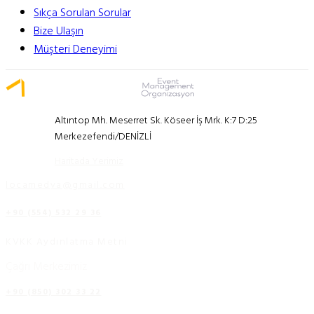
Sıkça Sorulan Sorular
Bize Ulaşın
Müşteri Deneyimi
Altıntop Mh. Meserret Sk. Köseer İş Mrk. K:7 D:25
Merkezefendi/DENİZLİ
Haritada Yerimiz
locamedya@gmail.com
+90 (554) 532 29 36
KVKK Aydınlatma Metni
Çağrı Merkezimiz
+90 (850) 302 33 22