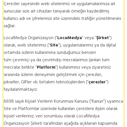
Çerezler sayesinde web sitelerimiz ve uygulamalarımıza ait
sunucular size ait cihazları tanıyarak örneğin kaydedilmiş
kullanıcı adı ve şifrelerinizi site üzerindeki trafiğin yönetilmesini
sağlar.
LocaMedya Organizasyon (“
LocaMedya
” veya “
Şirket
”)
olarak, web sitelerimiz (“
Site
”), uygulamalarımız ya da dijital
ortamda sizlerin kullanımına sunduğumuz benzeri
tüm çevrimiçi ya da çevrimdışı mecralarımızı (anılan tüm
mecralar birlikte “
Platform
”) kullanımınız veya ziyaretiniz
sırasında sizlerin deneyimini geliştirmek için çerezler,
pikseller, GIFler vb. birtakım teknolojilerden (“
çerezler
”)
faydalanmaktayız.
6698 sayılı Kişisel Verilerin Korunması Kanunu (“Kanun”) uyarınca
Site ve Platformlar üzerinde kullanılan çerezlere ilişkin olarak
kişisel verileriniz; veri sorumlusu olarak LocaMedya
Organizasyon Şirketi tarafından aşağıda açıklanan kapsamda