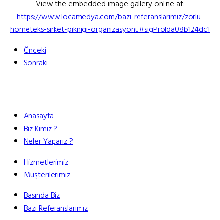
View the embedded image gallery online at:
https://www.locamedya.com/bazi-referanslarimiz/zorlu-
hometeks-sirket-piknigi-organizasyonu#sigProIda08b124dc1
Önceki
Sonraki
Anasayfa
Biz Kimiz ?
Neler Yaparız ?
Hizmetlerimiz
Müşterilerimiz
Basında Biz
Bazı Referanslarımız