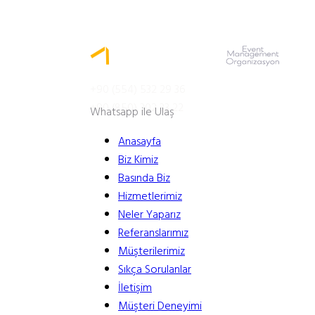
MENÜ
+90 (554) 532 29 36
+90 (850) 302 33 22
Whatsapp ile Ulaş
Anasayfa
Biz Kimiz
Basında Biz
Hizmetlerimiz
Neler Yaparız
Referanslarımız
Müşterilerimiz
Sıkça Sorulanlar
İletişim
Müşteri Deneyimi