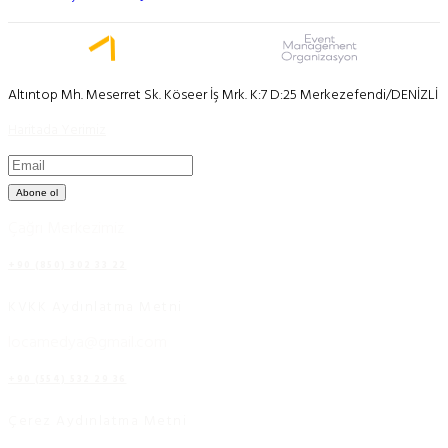
Altıntop Mh. Meserret Sk. Köseer İş Mrk. K:7 D:25 Merkezefendi/DENİZLİ
Haritada Yerimiz
Abone ol
Çağrı Merkezimiz
+90 (850) 302 33 22
KVKK Aydınlatma Metni
locamedya@gmail.com
+90 (554) 532 29 36
Çerez Aydınlatma Metni