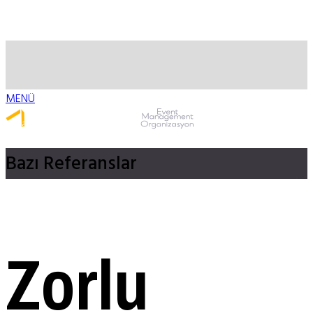
MENÜ
Whatsapp ile Ulaş
Bazı
Referanslar
Zorlu