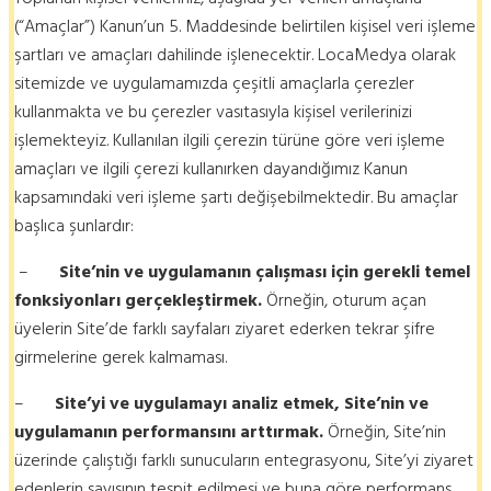
(“Amaçlar”) Kanun’un 5. Maddesinde belirtilen kişisel veri işleme
şartları ve amaçları dahilinde işlenecektir. LocaMedya olarak
sitemizde ve uygulamamızda çeşitli amaçlarla çerezler
kullanmakta ve bu çerezler vasıtasıyla kişisel verilerinizi
işlemekteyiz. Kullanılan ilgili çerezin türüne göre veri işleme
amaçları ve ilgili çerezi kullanırken dayandığımız Kanun
kapsamındaki veri işleme şartı değişebilmektedir. Bu amaçlar
başlıca şunlardır:
–
Site’nin ve uygulamanın çalışması için gerekli temel
fonksiyonları gerçekleştirmek.
Örneğin, oturum açan
üyelerin Site’de farklı sayfaları ziyaret ederken tekrar şifre
girmelerine gerek kalmaması.
–
Site’yi ve uygulamayı analiz etmek, Site’nin ve
uygulamanın performansını arttırmak.
Örneğin, Site’nin
üzerinde çalıştığı farklı sunucuların entegrasyonu, Site’yi ziyaret
edenlerin sayısının tespit edilmesi ve buna göre performans