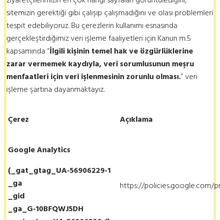
ziyaretçilerimizin en çok hangi sayfaları görüntülediğini,
sitemizin gerektiği gibi çalışıp çalışmadığını ve olası problemleri
tespit edebiliyoruz. Bu çerezlerin kullanımı esnasında
gerçekleştirdiğimiz veri işleme faaliyetleri için Kanun m.5
kapsamında “
İlgili kişinin temel hak ve özgürlüklerine
zarar vermemek kaydıyla, veri sorumlusunun meşru
menfaatleri için veri işlenmesinin zorunlu olması.
” veri
işleme şartına dayanmaktayız.
Çerez
Açıklama
Google Analytics
(_gat_gtag_UA-56906229-1
_ga
https://policies.google.com/p
_gid
_ga_G-10BFQWJ5DH