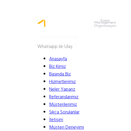
MENÜ
+90 (554) 532 29 36
+90 (850) 302 33 22
Whatsapp ile Ulaş
Anasayfa
Biz Kimiz
Basında Biz
Hizmetlerimiz
Neler Yaparız
Referanslarımız
Müşterilerimiz
Sıkça Sorulanlar
İletişim
Müşteri Deneyimi