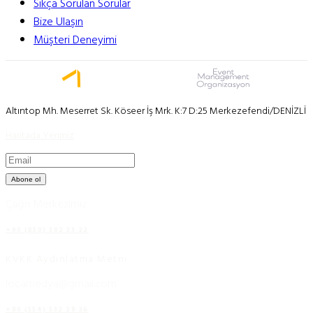
Sıkça Sorulan Sorular
Bize Ulaşın
Müşteri Deneyimi
Altıntop Mh. Meserret Sk. Köseer İş Mrk. K:7 D:25 Merkezefendi/DENİZLİ
Haritada Yerimiz
Abone ol
Çağrı Merkezimiz
+90 (850) 302 33 22
KVKK Aydınlatma Metni
locamedya@gmail.com
+90 (554) 532 29 36