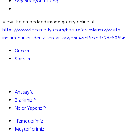
View the embedded image gallery online at:
https://www.locamedya.com/bazi-referanslarimiz/wurth-
indirim-gunleri-denizli-organizasyonu#sigProId842dc60656
Önceki
Sonraki
Anasayfa
Biz Kimiz ?
Neler Yaparız ?
Hizmetlerimiz
Müşterilerimiz