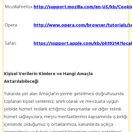
MozillaFirefox
http://support.mozilla.com/en-US/kb/Cooki
Opera
http://www.opera.com/browser/tutorials/se
Safari:
https://support.apple.com/kb/ph19214?loca
Kişisel Verilerin Kimlere ve Hangi Amaçla
Aktarılabileceği
Yukarıda yer alan Amaçlar’ın yerine getirilmesi doğrultusunda
toplanan kişisel verileriniz; sınırlı olarak ve mevzuata uygun
şekilde hizmet tedarik ettiğimiz danışmanlar ve diğer teknik
hizmet sağlayıcılara, meşru menfaatlerimiz kapsamında iş birliği
içerisinde olduğumuz iş ortaklarımıza, kanunlarda açıkça