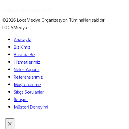
Çerez Aydınlatma Metni
©2026 LocaMedya Organizasyon. Tüm hakları saklıdır
LOCAMedya
Anasayfa
Biz Kimiz
Basında Biz
Hizmetlerimiz
Neler Yaparız
Referanslarımız
Müşterilerimiz
Sıkça Sorulanlar
İletişim
Müşteri Deneyimi
×