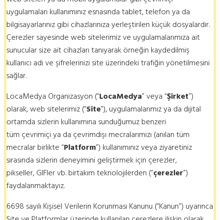
uygulamaları kullanımınız esnasında tablet, telefon ya da
bilgisayarlarınız gibi cihazlarınıza yerleştirilen küçük dosyalardır.
Çerezler sayesinde web sitelerimiz ve uygulamalarımıza ait
sunucular size ait cihazları tanıyarak örneğin kaydedilmiş
kullanıcı adı ve şifrelerinizi site üzerindeki trafiğin yönetilmesini
sağlar.
LocaMedya Organizasyon (“
LocaMedya
” veya “
Şirket
”)
olarak, web sitelerimiz (“
Site
”), uygulamalarımız ya da dijital
ortamda sizlerin kullanımına sunduğumuz benzeri
tüm çevrimiçi ya da çevrimdışı mecralarımızı (anılan tüm
mecralar birlikte “
Platform
”) kullanımınız veya ziyaretiniz
sırasında sizlerin deneyimini geliştirmek için çerezler,
pikseller, GIFler vb. birtakım teknolojilerden (“
çerezler
”)
faydalanmaktayız.
6698 sayılı Kişisel Verilerin Korunması Kanunu (“Kanun”) uyarınca
Site ve Platformlar üzerinde kullanılan çerezlere ilişkin olarak