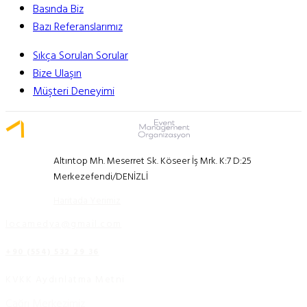
Basında Biz
Bazı Referanslarımız
Sıkça Sorulan Sorular
Bize Ulaşın
Müşteri Deneyimi
Altıntop Mh. Meserret Sk. Köseer İş Mrk. K:7 D:25
Merkezefendi/DENİZLİ
Haritada Yerimiz
locamedya@gmail.com
+90 (554) 532 29 36
KVKK Aydınlatma Metni
Çağrı Merkezimiz