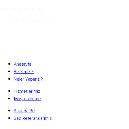
+90 (850) 302 33 22
Çerez Aydınlatma Metni
Anasayfa
Biz Kimiz ?
Neler Yaparız ?
Hizmetlerimiz
Müşterilerimiz
Basında Biz
Bazı Referanslarımız