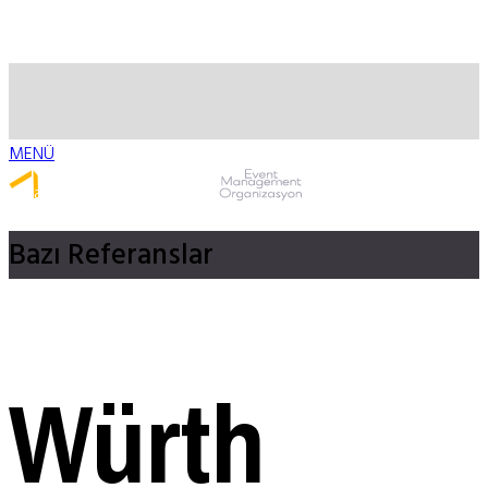
MENÜ
Whatsapp ile Ulaş
Bazı
Referanslar
Würth