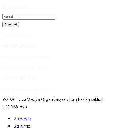
Haritada Yerimiz
Abone ol
Çağrı Merkezimiz
+90 (850) 302 33 22
KVKK Aydınlatma Metni
locamedya@gmail.com
+90 (554) 532 29 36
Çerez Aydınlatma Metni
©2026 LocaMedya Organizasyon. Tüm hakları saklıdır
LOCAMedya
Anasayfa
Biz Kimiz