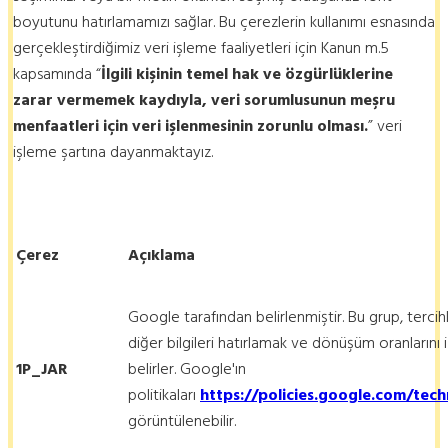
boyutunu hatırlamamızı sağlar. Bu çerezlerin kullanımı esnasında
gerçekleştirdiğimiz veri işleme faaliyetleri için Kanun m.5
kapsamında “
İlgili kişinin temel hak ve özgürlüklerine
zarar vermemek kaydıyla, veri sorumlusunun meşru
menfaatleri için veri işlenmesinin zorunlu olması.
” veri
işleme şartına dayanmaktayız.
Çerez
Açıklama
Google tarafından belirlenmiştir. Bu grup, tercihler
diğer bilgileri hatırlamak ve dönüşüm oranlarını i
1P_JAR
belirler. Google'ın
politikaları
https://policies.google.com/tec
görüntülenebilir.