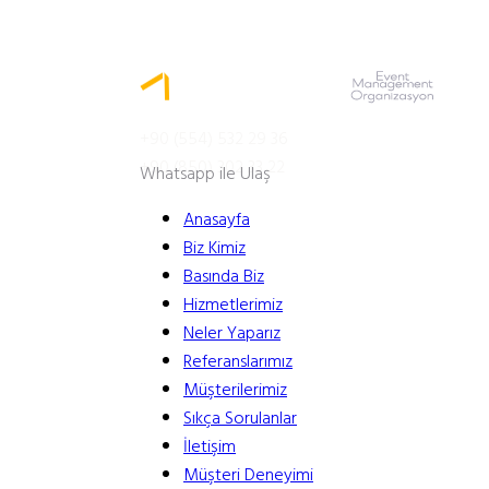
MENÜ
+90 (554) 532 29 36
+90 (850) 302 33 22
Whatsapp ile Ulaş
Anasayfa
Biz Kimiz
Basında Biz
Hizmetlerimiz
Neler Yaparız
Referanslarımız
Müşterilerimiz
Sıkça Sorulanlar
İletişim
Müşteri Deneyimi