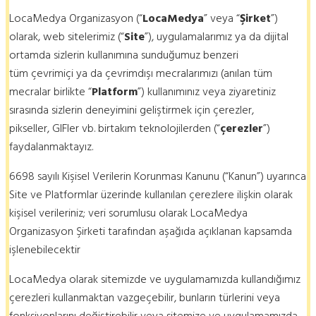
LocaMedya Organizasyon (“
LocaMedya
” veya “
Şirket
”)
olarak, web sitelerimiz (“
Site
”), uygulamalarımız ya da dijital
ortamda sizlerin kullanımına sunduğumuz benzeri
tüm çevrimiçi ya da çevrimdışı mecralarımızı (anılan tüm
mecralar birlikte “
Platform
”) kullanımınız veya ziyaretiniz
sırasında sizlerin deneyimini geliştirmek için çerezler,
pikseller, GIFler vb. birtakım teknolojilerden (“
çerezler
”)
faydalanmaktayız.
6698 sayılı Kişisel Verilerin Korunması Kanunu (“Kanun”) uyarınca
Site ve Platformlar üzerinde kullanılan çerezlere ilişkin olarak
kişisel verileriniz; veri sorumlusu olarak LocaMedya
Organizasyon Şirketi tarafından aşağıda açıklanan kapsamda
işlenebilecektir
LocaMedya olarak sitemizde ve uygulamamızda kullandığımız
çerezleri kullanmaktan vazgeçebilir, bunların türlerini veya
fonksiyonlarını değiştirebilir veya sitemize ve uygulamamızda