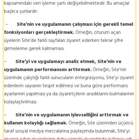
kapsamındaki veri işleme şartı değişebilmektedir. Bu amaçlar
başlıca şunlardır:
–
Site’nin ve uygulamanın çalışması için gerekli temel
fonksiyonları gerçekleştirmek.
Örneğin, oturum açan
üyelerin Site’de farklı sayfaları ziyaret ederken tekrar şifre
girmelerine gerek kalmaması.
–
Site’yi ve uygulamayı analiz etmek, Site’nin ve
uygulamanın performansını arttırmak.
Örneğin, Site’nin
üzerinde çalıştığı farklı sunucuların entegrasyonu, Site’yi ziyaret
edenlerin sayısının tespit edilmesi ve buna göre performans
ayarlarının yapılması ya da ziyaretçilerin aradıklarını bulmalarının
kolaylaştırılması.
–
Site’nin ve uygulamanın işlevselliğini arttırmak ve
kullanım kolaylığı sağlamak.
Örneğin, Site üzerinden üçüncü
taraf sosyal medya mecralarına paylaşımda bulunmak, Site’yi
ziyaret eden ziyaretçinin daha sonraki ziyaretinde kullanıcı adı