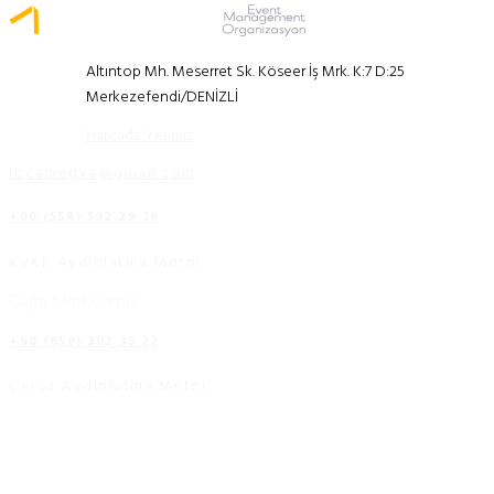
Altıntop Mh. Meserret Sk. Köseer İş Mrk. K:7 D:25
Merkezefendi/DENİZLİ
Haritada Yerimiz
locamedya@gmail.com
+90 (554) 532 29 36
KVKK Aydınlatma Metni
Çağrı Merkezimiz
+90 (850) 302 33 22
Çerez Aydınlatma Metni