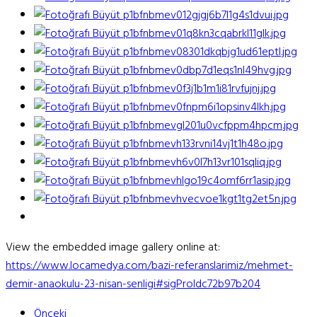
View the embedded image gallery online at:
https://www.locamedya.com/bazi-referanslarimiz/mehmet-
demir-anaokulu-23-nisan-senligi#sigProIdc72b97b204
Önceki