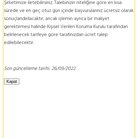
Şirketimize iletebilirsiniz. Talebinizin niteliğine göre en kısa
sürede ve en geç otuz gün içinde başvurularınız ücretsiz olarak
sonuçlandırılacaktır; ancak işlemin ayrıca bir maliyet
gerektirmesi halinde Kişisel Verileri Koruma Kurulu tarafından
belirlenecek tarifeye göre tarafınızdan ücret talep
edilebilecektir.
Son güncelleme tarihi: 26/09/2022
Kapat
denizli organizasyon, denizlide organizasyon, denizli organizasyon şirketi, denizli sahne kiralama, denizli tesis açılışı, tesis açılış organizasyonu, denizli lansman, denizli ramazan organizasyonu, denizli ramazan eğlencesi, denizli etkinlik, denizli led ekran kiralama, led ekran kiralama, denizli kokteyl organizasyonu, denizli festival organizasyonu, denizli konser organizasyonu, denizli fuar organizasyonu, denizli balon süsleme, denizli açılış organizasyonu, denizli kokteyl organizasyonu, denizli kokteyl organizasyonu, denizli palyaço, muğla organizasyon,
muğla kokteyl organizasyonu, muğla festival organizasyonu, muğla konser organizasyonu, muğla fuar organizasyonu, muğla balon süsleme, muğla açılış organizasyonu, muğla kokteyl organizasyonu, muğla kokteyl organizasyonu, muğla palyaço, aydın organizasyon, aydın kokteyl organizasyonu, aydın festival organizasyonu, aydın konser organizasyonu, aydın fuar organizasyonu, aydın balon süsleme, aydın açılış organizasyonu, aydın kokteyl organizasyonu, aydın kokteyl organizasyonu, aydın palyaço, uşak organizasyon, uşak kokteyl organizasyonu, uşak festival organizasyonu, uşak konser
organizasyonu, uşak fuar organizasyonu, uşak balon süsleme, uşak açılış organizasyonu, uşak kokteyl organizasyonu, uşak kokteyl organizasyonu, uşak palyaço, izmir organizasyon, izmir kokteyl organizasyonu, izmir festival organizasyonu, izmir konser organizasyonu, izmir fuar organizasyonu, izmir balon süsleme, izmir açılış organizasyonu, izmir kokteyl organizasyonu, izmir kokteyl organizasyonu, izmir palyaço, manisa organizasyon, manisa kokteyl organizasyonu, manisa festival organizasyonu, manisa konser organizasyonu, manisa fuar organizasyonu, manisa balon süsleme, manisa açılış organizasyonu,
manisa kokteyl organizasyonu, manisa kokteyl organizasyonu, manisa palyaço, kütahya organizasyon, kütahya kokteyl organizasyonu, kütahya festival organizasyonu, kütahya konser organizasyonu, kütahya fuar organizasyonu, kütahya balon süsleme, kütahya açılış organizasyonu, kütahya kokteyl organizasyonu, kütahya kokteyl organizasyonu, kütahya palyaço, afyon organizasyon, afyon kokteyl organizasyonu, afyon festival organizasyonu, afyon konser organizasyonu, afyon fuar organizasyonu, afyon balon süsleme, afyon açılış organizasyonu, afyon kokteyl organizasyonu, afyon kokteyl organizasyonu,
afyon palyaço, antalya organizasyon, antalya kokteyl organizasyonu, antalya festival organizasyonu, antalya konser organizasyonu, antalya fuar organizasyonu, antalya balon süsleme, antalya açılış organizasyonu, antalya kokteyl organizasyonu, antalya kokteyl organizasyonu, antalya palyaço, balıkesir organizasyon, balıkesir kokteyl organizasyonu, balıkesir festival organizasyonu, balıkesir konser organizasyonu, balıkesir fuar organizasyonu, balıkesir balon süsleme, balıkesir açılış organizasyonu, balıkesir kokteyl organizasyonu, balıkesir kokteyl organizasyonu, balıkesir palyaço,
çanakkale organizasyon, çanakkale kokteyl organizasyonu, çanakkale festival organizasyonu, çanakkale konser organizasyonu, çanakkale fuar organizasyonu, çanakkale balon süsleme, çanakkale açılış organizasyonu, çanakkale kokteyl organizasyonu, çanakkale kokteyl organizasyonu, çanakkale palyaço, burdur organizasyon, burdur kokteyl organizasyonu, burdur festival organizasyonu, burdur konser organizasyonu, burdur fuar organizasyonu, burdur balon süsleme, burdur açılış organizasyonu, burdur kokteyl organizasyonu, burdur kokteyl organizasyonu, burdur palyaço, ısparta organizasyon,