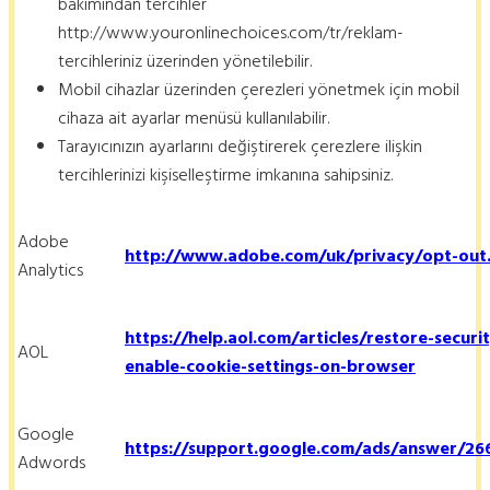
bakımından tercihler
http://www.youronlinechoices.com/tr/reklam-
tercihleriniz üzerinden yönetilebilir.
Mobil cihazlar üzerinden çerezleri yönetmek için mobil
cihaza ait ayarlar menüsü kullanılabilir.
Tarayıcınızın ayarlarını değiştirerek çerezlere ilişkin
tercihlerinizi kişiselleştirme imkanına sahipsiniz.
Adobe
http://www.adobe.com/uk/privacy/opt-out
Analytics
https://help.aol.com/articles/restore-securi
AOL
enable-cookie-settings-on-browser
Google
https://support.google.com/ads/answer/26
Adwords