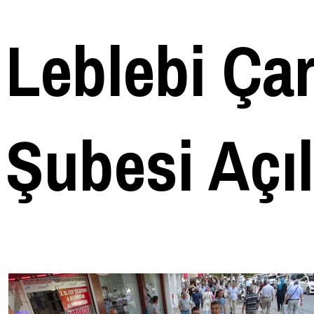
Leblebi Ça
Şubesi Açı