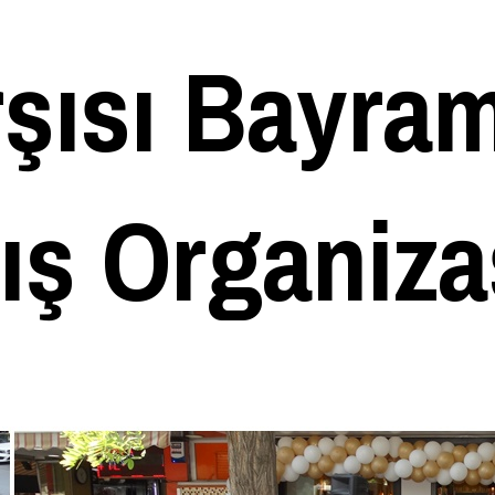
rşısı Bayra
lış Organiz