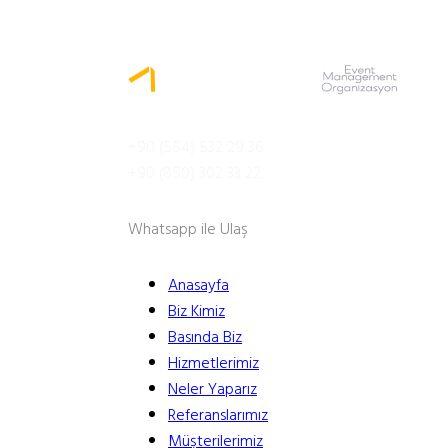
MENÜ
+90 (554) 532 29 36
+90 (850) 302 33 22
Whatsapp ile Ulaş
Anasayfa
Biz Kimiz
Basında Biz
Hizmetlerimiz
Neler Yaparız
Referanslarımız
Müşterilerimiz