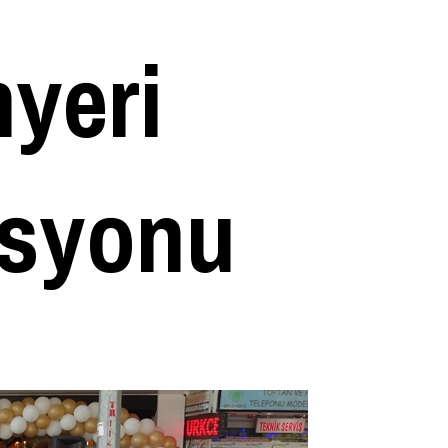
myeri
asyonu