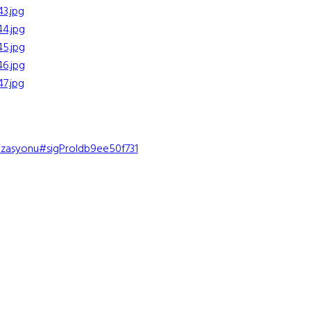
anizasyonu#sigProIdb9ee50f731