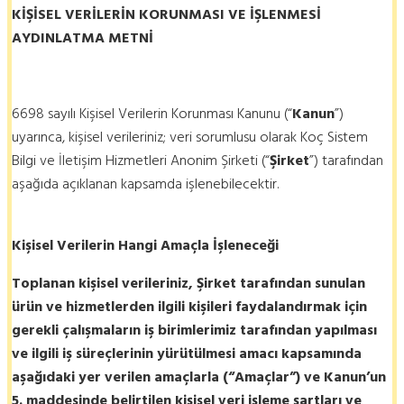
KİŞİSEL VERİLERİN KORUNMASI VE İŞLENMESİ
AYDINLATMA METNİ
6698 sayılı Kişisel Verilerin Korunması Kanunu (“
Kanun
”)
uyarınca, kişisel verileriniz; veri sorumlusu olarak Koç Sistem
Bilgi ve İletişim Hizmetleri Anonim Şirketi (“
Şirket
”) tarafından
aşağıda açıklanan kapsamda işlenebilecektir.
Kişisel Verilerin Hangi Amaçla İşleneceği
Toplanan kişisel verileriniz, Şirket tarafından sunulan
ürün ve hizmetlerden ilgili kişileri faydalandırmak için
gerekli çalışmaların iş birimlerimiz tarafından yapılması
ve ilgili iş süreçlerinin yürütülmesi amacı kapsamında
aşağıdaki yer verilen amaçlarla (“Amaçlar”) ve Kanun’un
5. maddesinde belirtilen kişisel veri işleme şartları ve