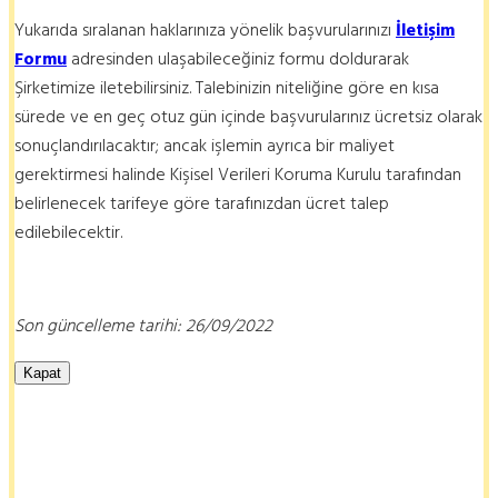
Yukarıda sıralanan haklarınıza yönelik başvurularınızı
İletişim
Formu
adresinden ulaşabileceğiniz formu doldurarak
Şirketimize iletebilirsiniz. Talebinizin niteliğine göre en kısa
sürede ve en geç otuz gün içinde başvurularınız ücretsiz olarak
sonuçlandırılacaktır; ancak işlemin ayrıca bir maliyet
gerektirmesi halinde Kişisel Verileri Koruma Kurulu tarafından
belirlenecek tarifeye göre tarafınızdan ücret talep
edilebilecektir.
Son güncelleme tarihi: 26/09/2022
Kapat
denizli organizasyon, denizlide organizasyon, denizli organizasyon şirketi, denizli sahne kiralama, denizli tesis açılışı, tesis açılış organizasyonu, denizli lansman, denizli ramazan organizasyonu, denizli ramazan eğlencesi, denizli etkinlik, denizli led ekran kiralama, led ekran kiralama, denizli kokteyl organizasyonu, denizli festival organizasyonu, denizli konser organizasyonu, denizli fuar organizasyonu, denizli balon süsleme, denizli açılış organizasyonu, denizli kokteyl organizasyonu, denizli kokteyl organizasyonu, denizli palyaço, muğla organizasyon,
muğla kokteyl organizasyonu, muğla festival organizasyonu, muğla konser organizasyonu, muğla fuar organizasyonu, muğla balon süsleme, muğla açılış organizasyonu, muğla kokteyl organizasyonu, muğla kokteyl organizasyonu, muğla palyaço, aydın organizasyon, aydın kokteyl organizasyonu, aydın festival organizasyonu, aydın konser organizasyonu, aydın fuar organizasyonu, aydın balon süsleme, aydın açılış organizasyonu, aydın kokteyl organizasyonu, aydın kokteyl organizasyonu, aydın palyaço, uşak organizasyon, uşak kokteyl organizasyonu, uşak festival organizasyonu, uşak konser
organizasyonu, uşak fuar organizasyonu, uşak balon süsleme, uşak açılış organizasyonu, uşak kokteyl organizasyonu, uşak kokteyl organizasyonu, uşak palyaço, izmir organizasyon, izmir kokteyl organizasyonu, izmir festival organizasyonu, izmir konser organizasyonu, izmir fuar organizasyonu, izmir balon süsleme, izmir açılış organizasyonu, izmir kokteyl organizasyonu, izmir kokteyl organizasyonu, izmir palyaço, manisa organizasyon, manisa kokteyl organizasyonu, manisa festival organizasyonu, manisa konser organizasyonu, manisa fuar organizasyonu, manisa balon süsleme, manisa açılış organizasyonu,