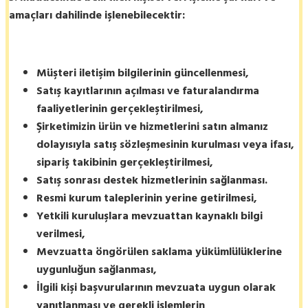
amaçları dahilinde işlenebilecektir:
Müşteri iletişim bilgilerinin güncellenmesi,
Satış kayıtlarının açılması ve faturalandırma
faaliyetlerinin gerçekleştirilmesi,
Şirketimizin ürün ve hizmetlerini satın almanız
dolayısıyla satış sözleşmesinin kurulması veya ifası,
sipariş takibinin gerçekleştirilmesi,
Satış sonrası destek hizmetlerinin sağlanması.
Resmi kurum taleplerinin yerine getirilmesi,
Yetkili kuruluşlara mevzuattan kaynaklı bilgi
verilmesi,
Mevzuatta öngörülen saklama yükümlülüklerine
uygunluğun sağlanması,
İlgili kişi başvurularının mevzuata uygun olarak
yanıtlanması ve gerekli işlemlerin