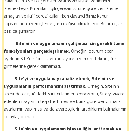
kullanmakta ve bu çerezler vasıtasıyla kişisel verilerinizi
işlemekteyiz. Kullanılan ilgili çerezin türüne göre veri işleme
amaçları ve ilgili çerezi kullanırken dayandığımız Kanun
kapsamındaki veri işleme şartı değişebilmektedir. Bu amaçlar
başlıca şunlardır:
–
Site’nin ve uygulamanın çalışması için gerekli temel
fonksiyonları gerçekleştirmek.
Örneğin, oturum açan
üyelerin Site’de farklı sayfaları ziyaret ederken tekrar şifre
girmelerine gerek kalmaması.
–
Site’yi ve uygulamayı analiz etmek, Site’nin ve
uygulamanın performansını arttırmak.
Örneğin, Site’nin
üzerinde çalıştığı farklı sunucuların entegrasyonu, Site’yi ziyaret
edenlerin sayısının tespit edilmesi ve buna göre performans
ayarlarının yapılması ya da ziyaretçilerin aradıklarını bulmalarının
kolaylaştırılması.
–
Site’nin ve uygulamanın işlevselliğini arttırmak ve