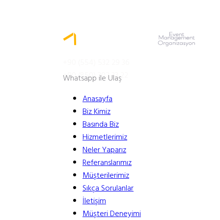
MENÜ
+90 (554) 532 29 36
+90 (850) 302 33 22
Whatsapp ile Ulaş
Anasayfa
Biz Kimiz
Basında Biz
Hizmetlerimiz
Neler Yaparız
Referanslarımız
Müşterilerimiz
Sıkça Sorulanlar
İletişim
Müşteri Deneyimi