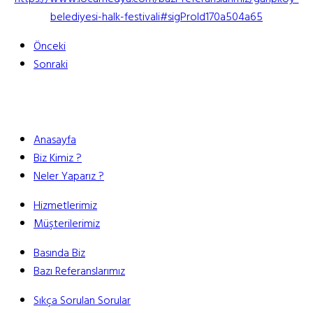
belediyesi-halk-festivali#sigProId170a504a65
Önceki
Sonraki
Anasayfa
Biz Kimiz ?
Neler Yaparız ?
Hizmetlerimiz
Müşterilerimiz
Basında Biz
Bazı Referanslarımız
Sıkça Sorulan Sorular