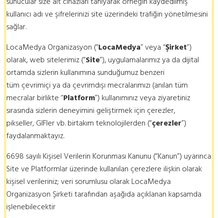
sunucular size ait cihazları tanıyarak örneğin kaydedilmiş
kullanıcı adı ve şifrelerinizi site üzerindeki trafiğin yönetilmesini
sağlar.
LocaMedya Organizasyon (“
LocaMedya
” veya “
Şirket
”)
olarak, web sitelerimiz (“
Site
”), uygulamalarımız ya da dijital
ortamda sizlerin kullanımına sunduğumuz benzeri
tüm çevrimiçi ya da çevrimdışı mecralarımızı (anılan tüm
mecralar birlikte “
Platform
”) kullanımınız veya ziyaretiniz
sırasında sizlerin deneyimini geliştirmek için çerezler,
pikseller, GIFler vb. birtakım teknolojilerden (“
çerezler
”)
faydalanmaktayız.
6698 sayılı Kişisel Verilerin Korunması Kanunu (“Kanun”) uyarınca
Site ve Platformlar üzerinde kullanılan çerezlere ilişkin olarak
kişisel verileriniz; veri sorumlusu olarak LocaMedya
Organizasyon Şirketi tarafından aşağıda açıklanan kapsamda
işlenebilecektir