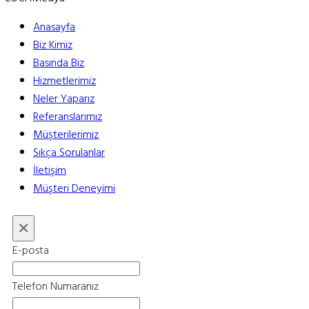
Anasayfa
Biz Kimiz
Basında Biz
Hizmetlerimiz
Neler Yaparız
Referanslarımız
Müşterilerimiz
Sıkça Sorulanlar
İletişim
Müşteri Deneyimi
×
E-posta
Telefon Numaranız