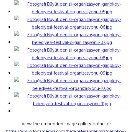
View the embedded image gallery online at:
https://www.locamedya.com/bazi-referanslarimiz/garipkoy-