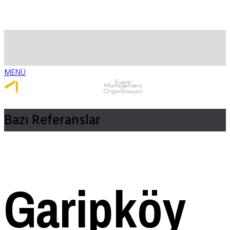
MENÜ
Whatsapp ile Ulaş
Bazı
Referanslar
Garipköy