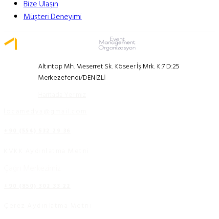
Bize Ulaşın
Müşteri Deneyimi
Altıntop Mh. Meserret Sk. Köseer İş Mrk. K:7 D:25
Merkezefendi/DENİZLİ
Haritada Yerimiz
locamedya@gmail.com
+90 (554) 532 29 36
KVKK Aydınlatma Metni
Çağrı Merkezimiz
+90 (850) 302 33 22
Çerez Aydınlatma Metni