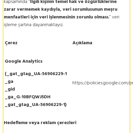
kapsamında “
İlgili kişinin temel hak ve özgürlüklerine
zarar vermemek kaydıyla, veri sorumlusunun meşru
menfaatleri için veri işlenmesinin zorunlu olması.
” veri
işleme şartına dayanmaktayız.
Çerez
Açıklama
Google Analytics
(_gat_gtag_UA-56906229-1
_ga
https://policies.google.com/p
_gid
_ga_G-10BFQWJ5DH
_gat_gtag_UA-56906229-1)
Hedefleme veya reklam çerezleri