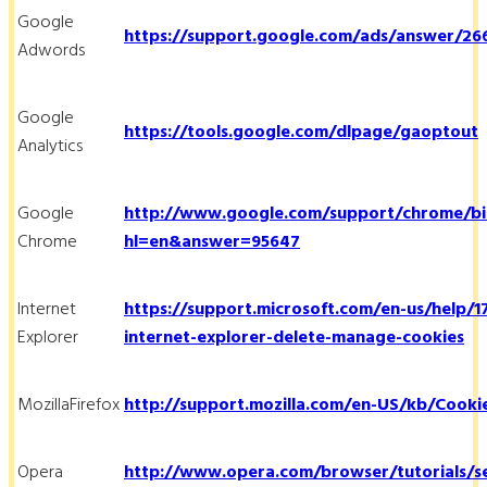
Google
https://support.google.com/ads/answer/26
Adwords
Google
https://tools.google.com/dlpage/gaoptout
Analytics
Google
http://www.google.com/support/chrome/bi
Chrome
hl=en&answer=95647
Internet
https://support.microsoft.com/en-us/help/
Explorer
internet-explorer-delete-manage-cookies
MozillaFirefox
http://support.mozilla.com/en-US/kb/Cooki
Opera
http://www.opera.com/browser/tutorials/se