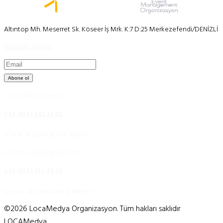
Altıntop Mh. Meserret Sk. Köseer İş Mrk. K:7 D:25 Merkezefendi/DENİZLİ
Haritada Yerimiz
Abone ol
Çağrı Merkezimiz
+90 (850) 302 33 22
KVKK Aydınlatma Metni
locamedya@gmail.com
+90 (554) 532 29 36
Çerez Aydınlatma Metni
©2026 LocaMedya Organizasyon. Tüm hakları saklıdır
LOCAMedya