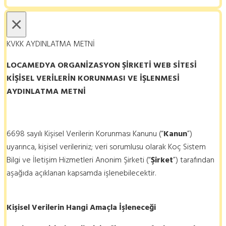
×
KVKK AYDINLATMA METNİ
LOCAMEDYA ORGANİZASYON ŞİRKETİ
WEB SİTESİ
KİŞİSEL VERİLERİN KORUNMASI VE İŞLENMESİ
AYDINLATMA METNİ
6698 sayılı Kişisel Verilerin Korunması Kanunu (“
Kanun
”)
uyarınca, kişisel verileriniz; veri sorumlusu olarak Koç Sistem
Bilgi ve İletişim Hizmetleri Anonim Şirketi (“
Şirket
”) tarafından
aşağıda açıklanan kapsamda işlenebilecektir.
Kişisel Verilerin Hangi Amaçla İşleneceği