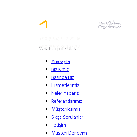
MENÜ
+90 (554) 532 29 36
+90 (850) 302 33 22
Whatsapp ile Ulaş
Anasayfa
Biz Kimiz
Basında Biz
Hizmetlerimiz
Neler Yaparız
Referanslarımız
Müşterilerimiz
Sıkça Sorulanlar
İletişim
Müşteri Deneyimi