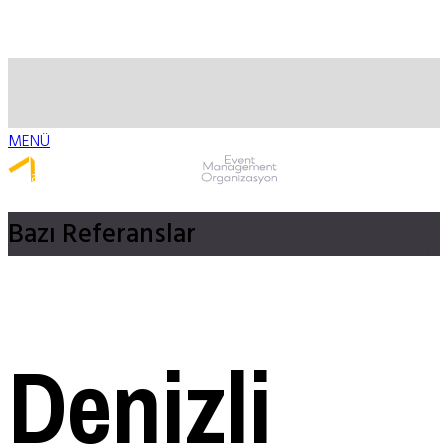
MENÜ
Whatsapp ile Ulaş
Bazı
Referanslar
Denizli