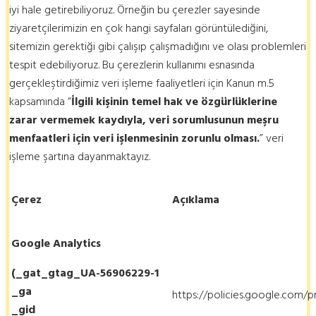
iyi hale getirebiliyoruz. Örneğin bu çerezler sayesinde
ziyaretçilerimizin en çok hangi sayfaları görüntülediğini,
sitemizin gerektiği gibi çalışıp çalışmadığını ve olası problemleri
tespit edebiliyoruz. Bu çerezlerin kullanımı esnasında
gerçekleştirdiğimiz veri işleme faaliyetleri için Kanun m.5
kapsamında “
İlgili kişinin temel hak ve özgürlüklerine
zarar vermemek kaydıyla, veri sorumlusunun meşru
menfaatleri için veri işlenmesinin zorunlu olması.
” veri
işleme şartına dayanmaktayız.
Çerez
Açıklama
Google Analytics
(_gat_gtag_UA-56906229-1
_ga
https://policies.google.com/p
_gid