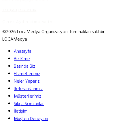
+90 (554) 532 29 36
Çerez Aydınlatma Metni
©2026 LocaMedya Organizasyon. Tüm hakları saklıdır
LOCAMedya
Anasayfa
Biz Kimiz
Basında Biz
Hizmetlerimiz
Neler Yaparız
Referanslarımız
Müşterilerimiz
Sıkça Sorulanlar
İletişim
Müşteri Deneyimi