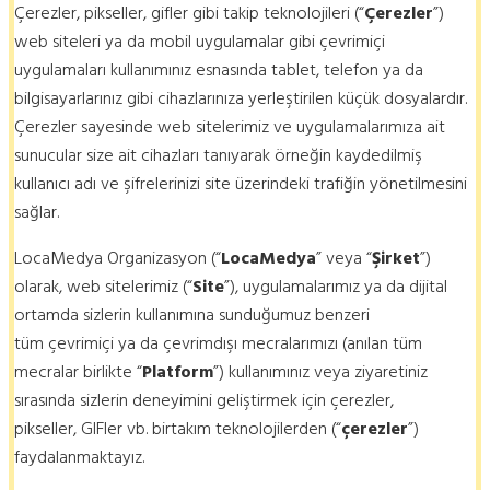
Çerezler, pikseller, gifler gibi takip teknolojileri (“
Çerezler
”)
web siteleri ya da mobil uygulamalar gibi çevrimiçi
uygulamaları kullanımınız esnasında tablet, telefon ya da
bilgisayarlarınız gibi cihazlarınıza yerleştirilen küçük dosyalardır.
Çerezler sayesinde web sitelerimiz ve uygulamalarımıza ait
sunucular size ait cihazları tanıyarak örneğin kaydedilmiş
kullanıcı adı ve şifrelerinizi site üzerindeki trafiğin yönetilmesini
sağlar.
LocaMedya Organizasyon (“
LocaMedya
” veya “
Şirket
”)
olarak, web sitelerimiz (“
Site
”), uygulamalarımız ya da dijital
ortamda sizlerin kullanımına sunduğumuz benzeri
tüm çevrimiçi ya da çevrimdışı mecralarımızı (anılan tüm
mecralar birlikte “
Platform
”) kullanımınız veya ziyaretiniz
sırasında sizlerin deneyimini geliştirmek için çerezler,
pikseller, GIFler vb. birtakım teknolojilerden (“
çerezler
”)
faydalanmaktayız.