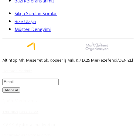
Bazı Referanslarımız
Sıkça Sorulan Sorular
Bize Ulaşın
Müşteri Deneyimi
Altıntop Mh. Meserret Sk. Köseer İş Mrk. K:7 D:25 Merkezefendi/DENİZLİ
Haritada Yerimiz
Abone ol
Çağrı Merkezimiz
+90 (850) 302 33 22
KVKK Aydınlatma Metni
locamedya@gmail.com