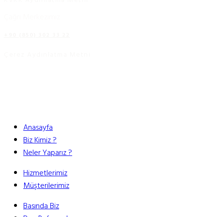
Çağrı Merkezimiz
+90 (850) 302 33 22
Çerez Aydınlatma Metni
Anasayfa
Biz Kimiz ?
Neler Yaparız ?
Hizmetlerimiz
Müşterilerimiz
Basında Biz