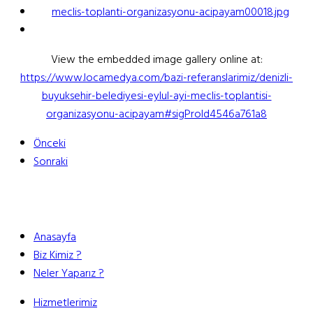
View the embedded image gallery online at:
https://www.locamedya.com/bazi-referanslarimiz/denizli-
buyuksehir-belediyesi-eylul-ayi-meclis-toplantisi-
organizasyonu-acipayam#sigProId4546a761a8
Önceki
Sonraki
Anasayfa
Biz Kimiz ?
Neler Yaparız ?
Hizmetlerimiz