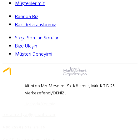
Müşterilerimiz
Basında Biz
Bazı Referanslarımız
Sıkça Sorulan Sorular
Bize Ulaşın
Müşteri Deneyimi
Altıntop Mh. Meserret Sk. Köseer İş Mrk. K:7 D:25
Merkezefendi/DENİZLİ
Haritada Yerimiz
locamedya@gmail.com
+90 (554) 532 29 36
KVKK Aydınlatma Metni