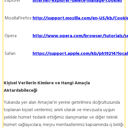
Explorer
internet-explorer-delete-manage-cookies
MozillaFirefox
http://support.mozilla.com/en-US/kb/Cooki
Opera
http://www.opera.com/browser/tutorials/se
Safari:
https://support.apple.com/kb/ph19214?loca
Kişisel Verilerin Kimlere ve Hangi Amaçla
Aktarılabileceği
Yukarıda yer alan Amaçlar’ın yerine getirilmesi doğrultusunda
toplanan kişisel verileriniz; sınırlı olarak ve mevzuata uygun
şekilde hizmet tedarik ettiğimiz danışmanlar ve diğer teknik
hizmet sağlayıcılara, meşru menfaatlerimiz kapsamında iş birliği